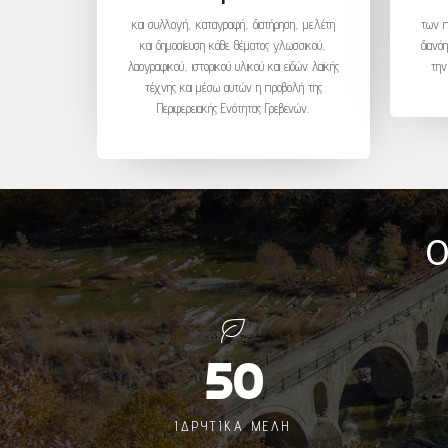
και συλλογή, καταγραφή, διατήρηση, μελέτη
των π
και δημοσίευση κάθε θέματος γλωσσικού,
διανό
λαογραφικού, ιστορικού υλικού και ειδών λαϊκής
την
τέχνης και μέσω αυτών η προβολή της
Περιφερειακής Ενότητας Γρεβενών.
Ο
50
ΙΔΡΥΤΙΚΑ ΜΕΛΗ