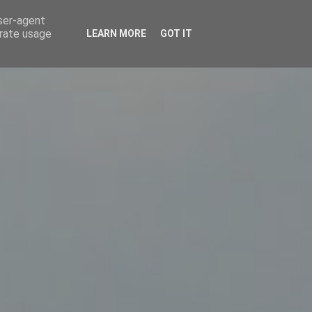
user-agent
erate usage
LEARN MORE
GOT IT