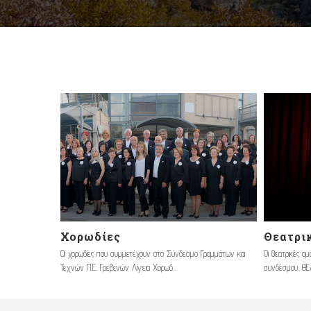
Χορωδίες
Θεατρι
Οι χορωδίες που συμμετέχουν στο Σύνδεσμο Γραμμάτων και
Οι θεατρικές ο
Τεχνών Π.Ε. Γρεβενών Λίγεια Χορωδ...
συνδέσμου. ΘΕ