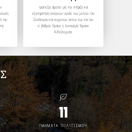
ών
τράπεζας αίματος για την στήριξη και
ανέωση
εξυπηρέτηση αναγκών υγείας των μελών του
ή του
Συνδέσμου και συγγενών αυτών έως και του
της
α΄ βαθμού. Ομοίως η λειτουργία Ταμείου
Αλληλεγγύης.
ΥΣ
11
ΤΜΗΜΑΤΑ ΠΟΛΙΤΙΣΜΟΥ