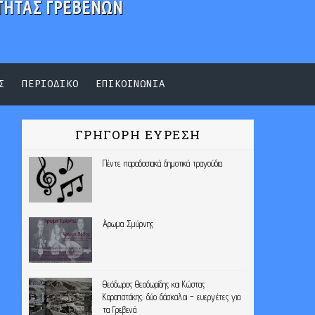
ΤΗΤΑΣ ΓΡΕΒΕΝΩΝ
Σ
ΠΕΡΙΟΔΙΚΟ
ΕΠΙΚΟΙΝΩΝΙΑ
ΓΡΗΓΟΡΗ ΕΥΡΕΣΗ
Πέντε παραδοσιακά δημοτικά τραγούδια
Άρωμα Σμύρνης
Θεόδωρος Θεοδωρίδης και Κώστας
Καραπατάκης: δύο δάσκαλοι – ευεργέτες για
τα Γρεβενά