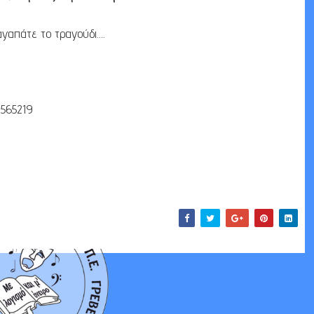
αγαπάτε το τραγούδι….
4565219