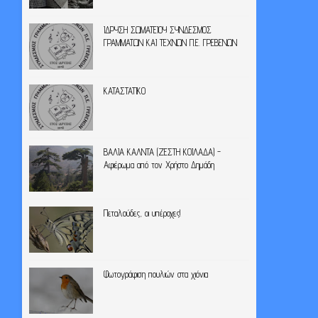
ΙΔΡΥΣΗ ΣΩΜΑΤΕΙΟΥ ΣΥΝΔΕΣΜΟΣ
ΓΡΑΜΜΑΤΩΝ ΚΑΙ ΤΕΧΝΩΝ Π.Ε. ΓΡΕΒΕΝΩΝ
ΚΑΤΑΣΤΑΤΙΚΟ
ΒΑΛΙΑ ΚΑΛΝΤΑ (ΖΕΣΤΗ ΚΟΙΛΑΔΑ) -
Αφιέρωμα από τον Χρήστο Δημάδη
Πεταλούδες, οι υπέροχες!
Φωτογράφιση πουλιών στα χιόνια