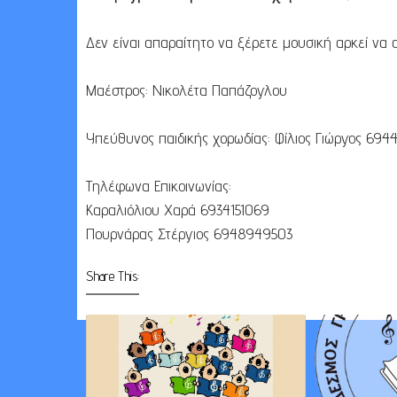
Δεν είναι απαραίτητο να ξέρετε μουσική αρκεί να 
Μαέστρος: Νικολέτα Παπάζογλου
Υπεύθυνος παιδικής χορωδίας: Φίλιος Γιώργος 694
Τηλέφωνα Επικοινωνίας:
Καραλιόλιου Χαρά 6934151069
Πουρνάρας Στέργιος 6948949503
Share This: