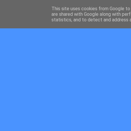
This site uses cookies from Google to d
are shared with Google along with perf
statistics, and to detect and address 