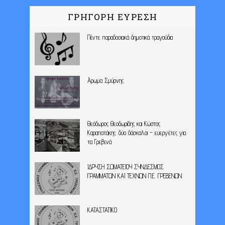
ΓΡΗΓΟΡΗ ΕΥΡΕΣΗ
Πέντε παραδοσιακά δημοτικά τραγούδια
Άρωμα Σμύρνης
Θεόδωρος Θεοδωρίδης και Κώστας
Καραπατάκης: δύο δάσκαλοι – ευεργέτες για
τα Γρεβενά
ΙΔΡΥΣΗ ΣΩΜΑΤΕΙΟΥ ΣΥΝΔΕΣΜΟΣ
ΓΡΑΜΜΑΤΩΝ ΚΑΙ ΤΕΧΝΩΝ Π.Ε. ΓΡΕΒΕΝΩΝ
ΚΑΤΑΣΤΑΤΙΚΟ