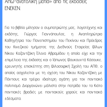
Απω-ανατολική ματιά» από τις εκδόσεις
ΕΝΕΚΕΝ.
Για το βιβλίο μίλησαν ο συμπατριώτης μας, λογοτέχνης και
εκδότης, Γιώργος Γιαννόπουλος, η Αναπληρώτρια
Καθηγήτρια του Πανεπιστημίου του Πεκίνου και Πρόεδρος
του Κινεζικού τμήματος της Διεθνούς Εταιρείας Φίλων
Νίκου Καζαντζάκη Έλενα Αβραμίδου η οποία είχε και την
επιμέλεια της έκδοσης και ο Ιάπωνας Φουκουντά Κόσουκε,
ερευνητής επισκέπτης στη Φιλοσοφική Σχολή του ΑΠΘ, ο
οποίος ασχολείται με τη σχέση του Νίκου Καζαντζάκη με
Πόντιους και τρέφει ιδιαίτερη αγάπη για τον ποντιακό
πολιτισμό. Διοργανώνει μάλιστα στην πατρίδα του το Κιότο
ποντιακές βραδιές με ποντιακούς χορούς και ποντιακά
εδέσματα.