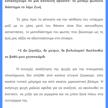
καταλήγουμε σε μια σκοτεινή άβυσσο· το μεταξύ φωτεινό
διάστημα το λέμε Ζωή
Το χάος πριν τη γέννηση και την αίσθηση του υπάρχειν
μαζί με το χάος μετά τον θάνατο είναι δύο ασυνείδητες
καταστάσεις, το μεσοδιάστημα του φωτός που βιώνουμε ως τη
ζωή μας αξίζει να αξιοποιήσουμε στο έπακρο.
+1 Δε ζυγιάζω, δε μετρώ, δε βολεύομαι! Ακολουθώ
το βαθύ μου χτυποκάρδι
H συνεχής αναζήτηση της ψυχής για την πνευματική
ολοκλήρωση δεν επήλθε από κανένα στυγνό ζύγιασμα, από
κανένα τυπικό μέτρημα και από κανένα μιρκοαστικό βόλεμα. Η
ανήσυχη ψυχή μαζεύει εφόδια για να αναζητά, να ακολουθεί το
ένστικτο, να χτίζει για να γκρεμίσει και να χτίσει ξανά πάνω στα
συντρίμμια της.