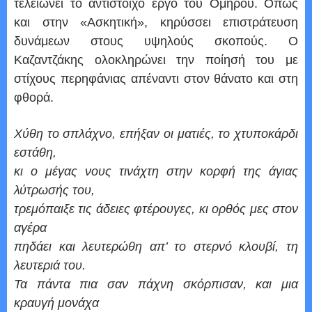
τελειώνει το αντίστοιχο έργο του Ομήρου. Οπως
και στην «Ασκητική», κηρύσσει επιστράτευση
δυνάμεων στους υψηλούς σκοπούς. Ο
Καζαντζάκης ολοκληρώνει την ποίησή του με
στίχους περηφάνιας απέναντι στον θάνατο και στη
φθορά.
Χύθη το σπλάχνο, επήξαν οι ματιές, το χτυποκάρδι
εστάθη,
κι ο μέγας νους τινάχτη στην κορφή της άγιας
λύτρωσής του,
τρεμόπαιξε τις άδειες φτέρουγες, κι ορθός μες στον
αγέρα
πηδάει και λευτερώθη απ’ το στερνό κλουβί, τη
λευτεριά του.
Τα πάντα πια σαν πάχνη σκόρπισαν, και μια
κραυγή μονάχα