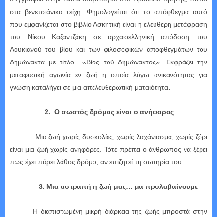
στα βενετσιάνικα τείχη. Φημολογείται ότι το απόφθεγμα αυτό
που εμφανίζεται στο βιβλίο Ασκητική είναι η ελεύθερη μετάφραση
του Νίκου Καζαντζάκη σε αρχαιοελληνική απόδοση του
Λουκιανού του βίου και των φιλοσοφικών αποφθεγμάτων του
Δημώνακτα με τίτλο «Βίος τοῦ Δημώνακτος». Εκφράζει την
μεταφυσική αγωνία εν ζωή η οποία λόγω ανικανότητας για
γνώση καταλήγει σε μια απελευθερωτική ματαιότητα
.
2.
Ο σωστός δρόμος είναι ο ανήφορος
Μια ζωή χωρίς δυσκολίες, χωρίς λαχάνιασμα, χωρίς ζόρι
είναι μια ζωή χωρίς ανηφόρες. Τότε πρέπει ο άνθρωπος να ξέρει
πως έχει πάρει λάθος δρόμο, αν επιζητεί τη σωτηρία του.
3. Μια αστραπή η ζωή μας… μα προλαβαίνουμε
Η διαπιστωμένη μικρή διάρκεια της ζωής μπροστά στην