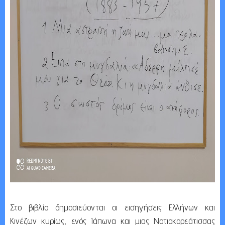
Στο βιβλίο δημοσιεύονται οι εισηγήσεις Ελλήνων και
Κινέζων κυρίως, ενός Ιάπωνα και μιας Νοτιοκορεάτισσας