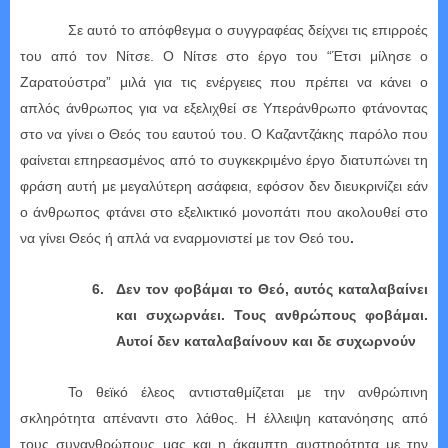
Σε αυτό το απόφθεγμα ο συγγραφέας δείχνει τις επιρροές
του από τον Νίτσε. Ο Νίτσε στο έργο του “Έτσι μίλησε ο
Ζαρατούστρα” μιλά για τις ενέργειες που πρέπει να κάνει ο
απλός άνθρωπος για να εξελιχθεί σε Υπεράνθρωπο φτάνοντας
στο να γίνει ο Θεός του εαυτού του. Ο Καζαντζάκης παρόλο που
φαίνεται επηρεασμένος από το συγκεκριμένο έργο διατυπώνει τη
φράση αυτή με μεγαλύτερη ασάφεια, εφόσον δεν διευκρινίζει εάν
ο άνθρωπος φτάνει στο εξελικτικό μονοπάτι που ακολουθεί στο
να γίνει Θεός ή απλά να εναρμονιστεί με τον Θεό του
.
6.
Δεν τον φοβάμαι το Θεό, αυτός καταλαβαίνει
και συχωρνάει. Τους ανθρώπους φοβάμαι.
Αυτοί δεν καταλαβαίνουν και δε συχωρνούν
Το θεϊκό έλεος αντισταθμίζεται με την ανθρώπινη
σκληρότητα απέναντι στο λάθος. Η έλλειψη κατανόησης από
τους συνανθρώπους μας και η άκαμπτη αυστηρότητα με την