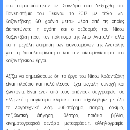
που παρουσιάστηκαν σε Συνέδριο που διεξήχθη στο
Πανεπιστήμιο του Πεκίνου το 2017 με τίτλο: «Ν.
Καζαντζάκης: 60 χρόνια μετά» μέσα από τις οποίες
διαπιστώνεται η αγάπη και ο σεβασμός του Νίκου
Καζαντζάκη προς τον πολιτισμό της Άπω Ανατολής αλλά
και η μεγάλη εκτίμηση των διανοουμένων της Ανατολής
για τη διαπολιτισμικότητα και την οικουμενικότητα του
καζαντζακικού έργου.
Αξίζει να σημειώσουμε ότι το έργο του Νίκου Καζαντζάκη
είναι πλούσιο και πολύπλευρο, έχει μεγάλη συνοχή και
ζωντάνια. Είναι ένας από τους σπάνιους συγγραφείς, σε
ελληνική ή παγκόσμια κλίμακα, που ασχολήθηκε με όλα
τα λογοτεχνικά είδη: μυθιστόρημα, ποίηση, δοκίμιο,
ταξιδιωτική διήγηση, θέατρο, παιδικά βιβλία,
κινηματογραφικά σενάρια, μεταφράσεις, αλληλογραφία.