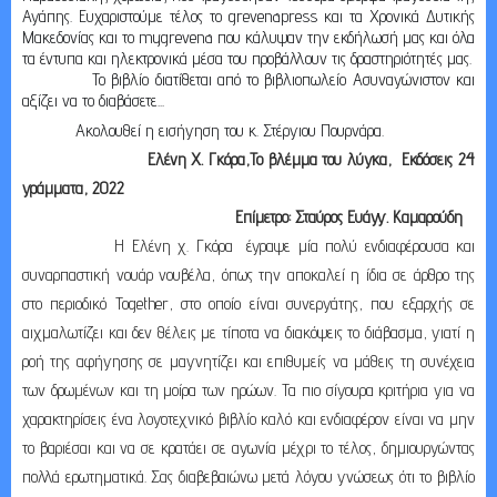
Αγάπης. Ευχαριστούμε τέλος το grevenapress και τα Χρονικά Δυτικής
Μακεδονίας και το mygrevena που κάλυψαν την εκδήλωσή μας και όλα
τα έντυπα και ηλεκτρονικά μέσα του προβάλλουν τις δραστηριότητές μας.
Το βιβλίο διατίθεται από το βιβλιοπωλείο Ασυναγώνιστον και
αξίζει να το διαβάσετε...
Ακολουθεί η εισήγηση του κ. Στέργιου Πουρνάρα.
Ελένη Χ. Γκόρα,Το βλέμμα του λύγκα, Εκδόσεις 24
γράμματα, 2022
Επίμετρο: Σταύρος Ευάγγ. Καμαρούδη
Η Ελένη χ. Γκόρα έγραψε μία πολύ ενδιαφέρουσα και
συναρπαστική νουάρ νουβέλα, όπως την αποκαλεί η ίδια σε άρθρο της
στο περιοδικό
Together
, στο οποίο είναι συνεργάτης, που εξαρχής σε
αιχμαλωτίζει και δεν θέλεις με τίποτα να διακόψεις το διάβασμα, γιατί η
ροή της αφήγησης σε μαγνητίζει και επιθυμείς να μάθεις τη συνέχεια
των δρωμένων και τη μοίρα των ηρώων. Τα πιο σίγουρα κριτήρια για να
χαρακτηρίσεις ένα λογοτεχνικό βιβλίο καλό και ενδιαφέρον είναι να μην
το βαριέσαι και να σε κρατάει σε αγωνία μέχρι το τέλος, δημιουργώντας
πολλά ερωτηματικά. Σας διαβεβαιώνω μετά λόγου γνώσεως ότι το βιβλίο