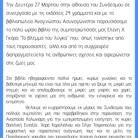
Την Δευτέρα 27 Μαρτίου στην αίθουσα του Συνδέσμου σε
συνεργασία με τις εκδόσεις 24 γράμματα και με το
βιβλιοπωλείο Αναγνώστου Ασυναγώνιστον παρουσιάσαμε
το πολύ ωραίο βιβλίο της συμπατριώτισσάς μας Ελένη Χ.
Γκόρα "Το βλέμμα του λύγκα" που, όπως τονίστηκε από
τους παρουσιαστές, αλλά και από τη συγγραφέα
διαπραγματεύεται τις ανθρώπινες σχέσεις και αφιερώνεται
στις ζωές μας.
Στο βιβλίο ηθογραφούνται πολλοί ήρωες, κυρίως γυναίκες και το
βαθύτερο μήνυμά του είναι πως όλοι μας πρέπει να ζούμε τις μικρές μας
στιγμές και να απολαμβάνουμε τις μικρές μας γιορτές και χαρές,
στηρίζοντας τις σχέσεις μας στη ανθρωπιά, την ειλικρίνεια και την
εντιμότητα.
Θέλουμε να ευχαριστήσουμε εκ μέρους του Συνδέσμου τους
πολλούς συμπολίτες μας που παραβρέθηκαν στην παρουσίαση, την
Αναστασία Κολωνιάρη για την εμπεριστατωμένη εισήγηση, τις κυρίες
Βασιλική Ευταξία, Χαρά Καραλιόλιου και Όλγα Τσιφοπούλου για την
εκφραστική και παραστατική ανάγνωσή τους και τα μέλη της
Παραδοσιακής χορωδίας που τραγούδησαν τέσσερα όμορφα τραγούδια της