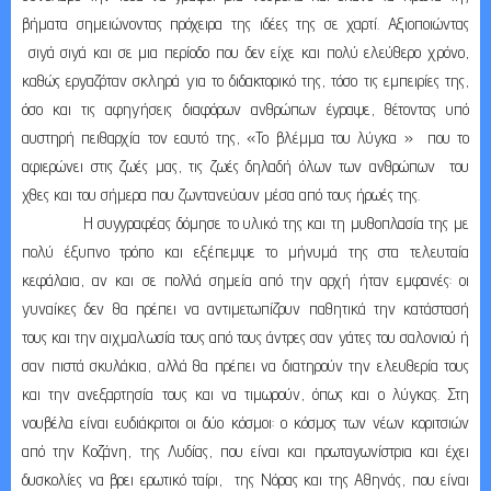
βήματα σημειώνοντας πρόχειρα της ιδέες της σε χαρτί. Αξιοποιώντας
σιγά σιγά και σε μια περίοδο που δεν είχε και πολύ ελεύθερο χρόνο,
καθώς εργαζόταν σκληρά για το διδακτορικό της, τόσο τις εμπειρίες της,
όσο και τις αφηγήσεις διαφόρων ανθρώπων έγραψε, θέτοντας υπό
αυστηρή πειθαρχία τον εαυτό της, «Το βλέμμα του λύγκα » που το
αφιερώνει στις ζωές μας, τις ζωές δηλαδή όλων των ανθρώπων του
χθες και του σήμερα που ζωντανεύουν μέσα από τους ήρωές της.
Η συγγραφέας δόμησε το υλικό της και τη μυθοπλασία της με
πολύ έξυπνο τρόπο και εξέπεμψε το μήνυμά της στα τελευταία
κεφάλαια, αν και σε πολλά σημεία από την αρχή ήταν εμφανές: οι
γυναίκες δεν θα πρέπει να αντιμετωπίζουν παθητικά την κατάστασή
τους και την αιχμαλωσία τους από τους άντρες σαν γάτες του σαλονιού ή
σαν πιστά σκυλάκια, αλλά θα πρέπει να διατηρούν την ελευθερία τους
και την ανεξαρτησία τους και να τιμωρούν, όπως και ο λύγκας. Στη
νουβέλα είναι ευδιάκριτοι οι δύο κόσμοι: ο κόσμος των νέων κοριτσιών
από την Κοζάνη, της Λυδίας, που είναι και πρωταγωνίστρια και έχει
δυσκολίες να βρει ερωτικό ταίρι, της Νόρας και της Αθηνάς, που είναι