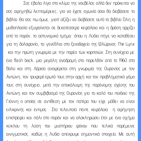
Σας έβαλα λίγο στο κλίμα της νουβέλας αλλά δεν πρόκειται να
σας αφηγηθώ λεπτομέρειες, για να έχετε αγωνία όσοι θα διαβάσετε το
βιβλίο. Θα σας πω όμως, γιατί αξίζει να διαβάσετε αυτό το βιβλίο. Όλη η
μυθοπλασία εξυφαίνεται σε δεκατέσσερα κεφάλαια και η δράση αρχίζει
από το παρόν, το αστυνομικό τμήμα όπου η Λύδια πήγε να καταθέσει
για τη δολοφονία, τα γενέθλια στο ξενοδοχείο της Φλώρινας
The
Lynx
και την πρώτη γνωριμία με την παρέα των κοριτσιών. Στη συνέχεια με
ένα
flash
back
, μια μεγάλη αναδρομή στο παρελθόν από το 1960 στο
Βόλο και στη Λάρισα αναφέρεται στη γνωριμία της Ουρανίας με τον
Αντώνη, τον τρυφερό έρωτά τους στην αρχή και τον προβληματικό γάμο
τους στη συνέχεια, μετά την αποκάλυψη της παράνομης σχέσης του
Αντώνη και τον συμβιβασμό της Ουρανίας για το καλό του παιδιού της
Γιάννη ο οποίος σε αντίθεση με τον πατέρα του είχε μάθει να είναι
ειλικρινής και έντιμος. Στα τελευταία πέντε κεφάλαια η αφήγηση
επιστρέφει και πάλι στο παρόν και να ολοκληρώσει έτσι με ένα σχήμα
κύκλου τη λύση του μυστήριου φόνου που τελικά παρέμεινε
αινιγματικός, καθώς η Λυδία απέκρυψε σημαντικά στοιχεία. Με αυτή