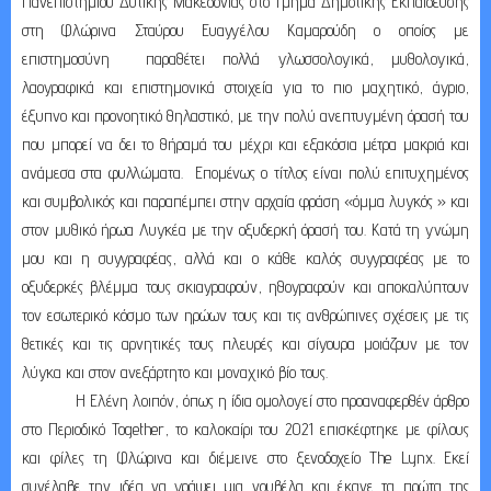
Πανεπιστημίου Δυτικής Μακεδονίας στο Τμήμα Δημοτικής Εκπαίδευσης
στη Φλώρινα Σταύρου Ευαγγέλου Καμαρούδη ο οποίος με
επιστημοσύνη παραθέτει πολλά γλωσσολογικά, μυθολογικά,
λαογραφικά και επιστημονικά στοιχεία για το πιο μαχητικό, άγριο,
έξυπνο και προνοητικό θηλαστικό, με την πολύ ανεπτυγμένη όρασή του
που μπορεί να δει το θήραμά του μέχρι και εξακόσια μέτρα μακριά και
ανάμεσα στα φυλλώματα. Επομένως ο τίτλος είναι πολύ επιτυχημένος
και συμβολικός και παραπέμπει στην αρχαία φράση «όμμα λυγκός » και
στον μυθικό ήρωα Λυγκέα με την οξυδερκή όρασή του. Κατά τη γνώμη
μου και η συγγραφέας, αλλά και ο κάθε καλός συγγραφέας με το
οξυδερκές βλέμμα τους σκιαγραφούν, ηθογραφούν και αποκαλύπτουν
τον εσωτερικό κόσμο των ηρώων τους και τις ανθρώπινες σχέσεις με τις
θετικές και τις αρνητικές τους πλευρές και σίγουρα μοιάζουν με τον
λύγκα και στον ανεξάρτητο και μοναχικό βίο τους.
Η Ελένη λοιπόν, όπως η ίδια ομολογεί στο προαναφερθέν άρθρο
στο Περιοδικό
Together
, το καλοκαίρι του 2021 επισκέφτηκε με φίλους
και φίλες τη Φλώρινα και διέμεινε στο ξενοδοχείο
The
Lynx
. Εκεί
συνέλαβε την ιδέα να γράψει μια νουβέλα και έκανε τα πρώτα της