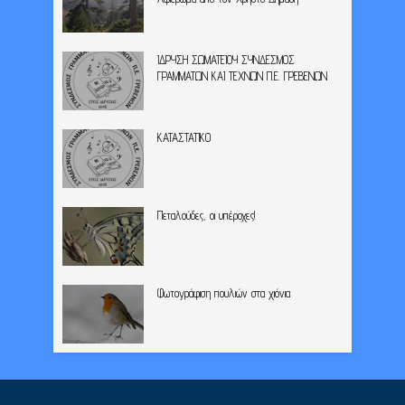
ΙΔΡΥΣΗ ΣΩΜΑΤΕΙΟΥ ΣΥΝΔΕΣΜΟΣ
ΓΡΑΜΜΑΤΩΝ ΚΑΙ ΤΕΧΝΩΝ Π.Ε. ΓΡΕΒΕΝΩΝ
ΚΑΤΑΣΤΑΤΙΚΟ
Πεταλούδες, οι υπέροχες!
Φωτογράφιση πουλιών στα χιόνια