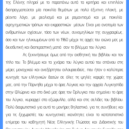
της Ελένης πληροί με το παραπάνω αυτά τα κριτήρια και επιπλέον
διαπραγματεύεται μία ποικιλία θεμάτων με πολύ έξυπνη πλοκή, με
ρέοντα λόγο, με ρεαλισμό και με ρομαντισμό και με ποικιλία
αφηγηματικών τρόπων και εκφραστικών μέσων. Είναι μια ανατομία των
ανθρωπίνων σχέσεων, τόσο των νέων, συνομηλίκων της συγγραφέως,
όσο και των ηλικιωμένων από το 1960 μέχρι τις αρχές του αιώνα μας με
διεισδυτική και διαπεραστική ματιά σαν το βλέμμα του λύγκα.
Ας ξεκινήσουμε όμως από την αισθητική του βιβλίου και τον
τίτλο του. Το βλέμμα και τα χνάρια του λύγκα αυτού του σπάνιου στις
μέρες μοναχικού και ανεξάρτητου αιλουροειδούς, που ήταν ο καλύτερος
κυνηγός των ελληνικών δασών σε όλες τις ψηλές κορφές της χώρας
μας, από την Πάρνηθα μέχρι το όρος Λύγκος και την αρχαία Λυγκηστίδα
στην Φλώρινα και στο δικό μας όρος τον Όρλυγκα που σημαίνει το όρος
του λύγκα, κυριαρχεί στα εξώφυλλα, αλλά και στις σελίδες του βιβλίου.
Πολύ διαφωτιστικό για αυτό το μονήρες θηλαστικό, για τις συνήθειες και
για τις ξεχωριστές του κυνηγετικές ικανότητες είναι το κατατοπιστικό
επίμετρο του καθηγητή Νέας Ελληνικής Γλώσσας και Διδακτικής του