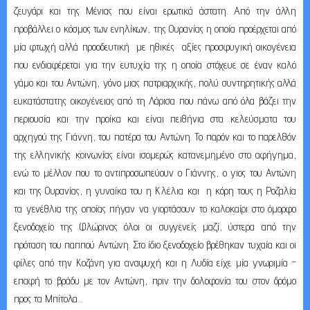
ζευγάρι και της Μένιας που είναι ερωτικά άστατη. Από την άλλη
προβάλλει ο κόσμος των ενηλίκων, της Ουρανίας η οποία προέρχεται από
μία φτωχή αλλά προοδευτική με ηθικές αξίες προσφυγική οικογένεια
που ενδιαφέρεται για την ευτυχία της η οποία στόχευε σε έναν καλό
γάμο και του Αντώνη, γόνο μιας πατριαρχικής, πολύ συντηρητικής αλλά
ευκατάστατης οικογένειας από τη Λάρισα που πάνω από όλα βάζει την
περιουσία και την προίκα και είναι πειθήνια στα κελεύσματα του
αρχηγού της Γιάννη, του πατέρα του Αντώνη. Το παρόν και το παρελθόν
της ελληνικής κοινωνίας είναι ισομερώς κατανεμημένο στο αφήγημα,
ενώ το μέλλον που το αντιπροσωπεύουν ο Γιάννης, ο γιος του Αντώνη
και της Ουρανίας, η γυναίκα του η Κλέλια και η κόρη τους η Ροζαλία
τα γενέθλια της οποίας πήγαν να γιορτάσουν το καλοκαίρι στο όμορφο
ξενοδοχείο της Φλώρινας όλοι οι συγγενείς μαζί, ύστερα από την
πρόταση του παππού Αντώνη. Στο ίδιο ξενοδοχείο βρέθηκαν τυχαία και οι
φίλες από την Κοζάνη για αναψυχή και η Λυδία είχε μία γνωριμία -
επαφή το βράδυ με τον Αντώνη, πριν την δολοφονία του στον δρόμο
προς τα Μπίτολα…