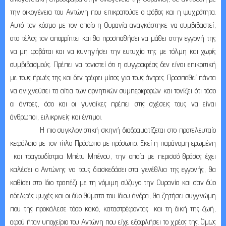
την οικογένεια του Αντώνη που επικρατούσε ο φόβος και η ψυχρότητα.
Αυτό τον κόσμο με τον οποίο η Ουρανία αναγκάστηκε να συμβιβαστεί,
στο τέλος τον απορρίπτει και θα προσπαθήσει να μάθει στην εγγονή της
να μη φοβάται και να κυνηγήσει την ευτυχία της με τόλμη και χωρίς
συμβιβασμούς. Πρέπει να τονιστεί ότι η συγγραφέας δεν είναι επικριτική
με τους ήρωές της και δεν τρέφει μίσος για τους άντρες. Προσπαθεί πάντα
να ανιχνεύσει τα αίτια των αρνητικών συμπεριφορών και τονίζει ότι τόσο
οι άντρες, όσο και οι γυναίκες πρέπει στις σχέσεις τους να είναι
άνθρωποι, ειλικρινείς και έντιμοι.
Η πιο συγκλονιστική σκηνή διαδραματίζεται στο προτελευταίο
κεφάλαιο με τον τίτλο Πρόσωπο με πρόσωπο. Εκεί η παράνομη ερωμένη
και τραγουδίστρια Μπέτυ Μπένου, την οποία με περισσό θράσος έχει
καλέσει ο Αντώνης να τους διασκεδάσει στα γενέθλια της εγγονής, θα
καθίσει στο ίδιο τραπέζι με τη νόμιμη σύζυγο την Ουρανία και σαν δύο
αδελφές ψυχές και οι δύο θύματα του ίδιου άνδρα, θα ζητήσει συγγνώμη
που της προκάλεσε τόσο κακό, καταστρέφοντας και τη δική της ζωή,
αφού ήταν υποχείριο του Αντώνη που είχε εξοφλήσει το χρέος της. Όμως