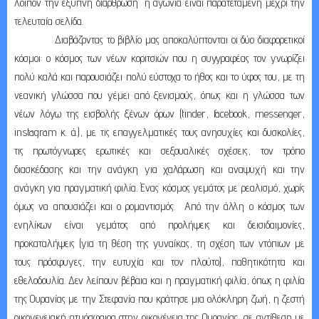
λοιπόν την έξυπνη διάρθρωση η αγωνία είναι παρατεταμένη μέχρι την
τελευταία σελίδα.
Διαβάζοντας το βιβλίο μας αποκαλύπτονται οι δύο διαφορετικοί
κόσμοι: ο κόσμος των νέων κοριτσιών που η συγγραφέας τον γνωρίζει
πολύ καλά και παρουσιάζει πολύ εύστοχα το ήθος και το ύφος του, με τη
νεανική γλώσσα που γέμει από ξενισμούς, όπως και η γλώσσα των
νέων λόγω της εισβολής ξένων όρων (
tinder
,
facebook
,
messenger
,
instagram
κ. ά.), με τις επαγγελματικές τους ανησυχίες και δυσκολίες,
τις πρωτόγνωρες ερωτικές και σεξουαλικές σχέσεις, τον τρόπο
διασκέδασης και την ανάγκη για χαλάρωση και αναψυχή και την
ανάγκη για πραγματική φιλία. Ένας κόσμος γεμάτος με ρεαλισμό, χωρίς
όμως να απουσιάζει και ο ρομαντισμός. Από την άλλη ο κόσμος των
ενηλίκων είναι γεμάτος από προλήψεις και δεισιδαιμονίες,
προκαταλήψεις (για τη θέση της γυναίκας, τη σχέση των ντόπιων με
τους πρόσφυγες, την ευτυχία και τον πλούτο), παθητικότητα και
εθελοδουλία. Δεν λείπουν βέβαια και η πραγματική φιλία, όπως η φιλία
της Ουρανίας με την Στεφανία που κράτησε μια ολόκληρη ζωή, η ζεστή
οικογενειακή ατμόσφαιρα στην οικογένεια της Ουρανίας, σε αντίθεση με