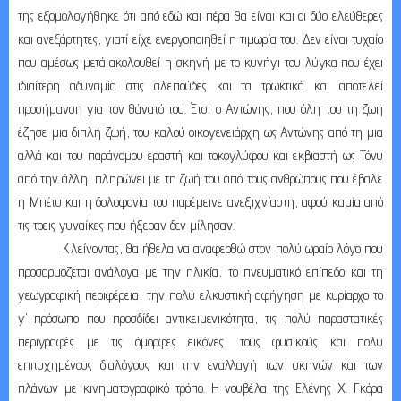
της εξομολογήθηκε ότι από εδώ και πέρα θα είναι και οι δύο ελεύθερες
και ανεξάρτητες, γιατί είχε ενεργοποιηθεί η τιμωρία του. Δεν είναι τυχαίο
που αμέσως μετά ακολουθεί η σκηνή με το κυνήγι του λύγκα που έχει
ιδιαίτερη αδυναμία στις αλεπούδες και τα τρωκτικά και αποτελεί
προσήμανση για τον θάνατό του. Έτσι ο Αντώνης, που όλη του τη ζωή
έζησε μια διπλή ζωή, του καλού οικογενειάρχη ως Αντώνης από τη μια
αλλά και του παράνομου εραστή και τοκογλύφου και εκβιαστή ως Τόνυ
από την άλλη, πληρώνει με τη ζωή του από τους ανθρώπους που έβαλε
η Μπέτυ και η δολοφονία του παρέμεινε ανεξιχνίαστη, αφού καμία από
τις τρεις γυναίκες που ήξεραν δεν μίλησαν.
Κλείνοντας, θα ήθελα να αναφερθώ στον πολύ ωραίο λόγο που
προσαρμόζεται ανάλογα με την ηλικία, το πνευματικό επίπεδο και τη
γεωγραφική περιφέρεια, την πολύ ελκυστική αφήγηση με κυρίαρχο το
γ’ πρόσωπο που προσδίδει αντικειμενικότητα, τις πολύ παραστατικές
περιγραφές με τις όμορφες εικόνες, τους φυσικούς και πολύ
επιτυχημένους διαλόγους και την εναλλαγή των σκηνών και των
πλάνων με κινηματογραφικό τρόπο. Η νουβέλα της Ελένης Χ. Γκόρα