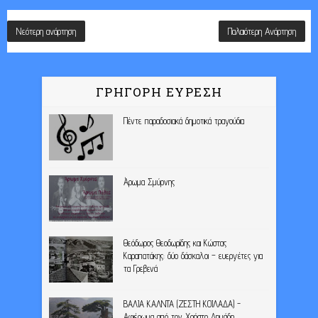
Νεότερη ανάρτηση
Παλαιότερη Ανάρτηση
ΓΡΗΓΟΡΗ ΕΥΡΕΣΗ
Πέντε παραδοσιακά δημοτικά τραγούδια
Άρωμα Σμύρνης
Θεόδωρος Θεοδωρίδης και Κώστας
Καραπατάκης: δύο δάσκαλοι – ευεργέτες για
τα Γρεβενά
ΒΑΛΙΑ ΚΑΛΝΤΑ (ΖΕΣΤΗ ΚΟΙΛΑΔΑ) -
Αφιέρωμα από τον Χρήστο Δημάδη