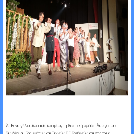
Άφθονο γέλιο σκόρπισε και φέτος η θεατρική ομάδα Άστεγοι του
Συνδέσμου Γραμμάτων και Τεχνών ΠΕ Γρεβενών και στις τρεις