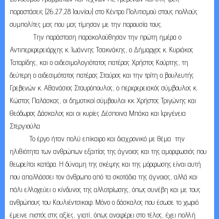
παραστάσεις (26,27,28 Ιουνίου) στο Κέντρο Πολιτισμού στους πολλούς
συμπολίτες μας που μας τίμησαν με την παρουσία τους.
Την παράσταση παρακολούθησαν την πρώτη ημέρα ο
Αντιπεριφερειάρχης κ. Ιωάννης Τσακνάκης, ο Δήμαρχος κ. Κυριάκος
Ταταρίδης, και ο αιδεσιμολογιότατος πατέρας Χρήστος Κούρτης, τη
δεύτερη ο αιδεσιμότατος πατέρας Σταύρος και την τρίτη ο βουλευτής
Γρεβενών κ. Αθανάσιος Σταυρόπουλος, ο περιφερειακός σύμβουλος κ.
Κώστας Παλάσκας, οι δημοτικοί σύμβουλοι κκ Χρήστος Τριγώνης και
Θεόδωρος Δάσκαλος και οι κυρίες Δέσποινα Μπάκα και Ιφιγένεια
Στεργιούλα
Το έργο ήταν πολύ επίκαιρο και διαχρονικό με θέμα την
ηλιθιότητα των ανθρώπων εξαιτίας της άγνοιας και της αμορφωσιάς που
θεωρείται κατάρα. Η δύναμη της σκέψης και της μόρφωσης είναι αυτή
που απαλλάσσει τον άνθρωπο από τα σκοτάδια της άγνοιας, αλλά και
πάλι ελλοχεύει ο κίνδυνος της αλλοτρίωσης, όπως συνέβη και με τους
ανθρώπους του Κουλιέντσικοφ. Μόνο ο δάσκαλος που έσωσε το χωριό
έμεινε πιστός στις αξίες, γιατί, όπως αναφέρει στο τέλος, έχει πολλή