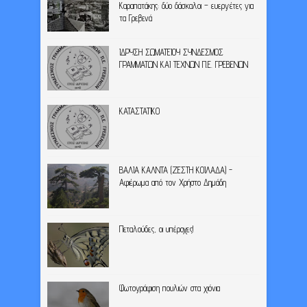
Καραπατάκης: δύο δάσκαλοι – ευεργέτες για
τα Γρεβενά
ΙΔΡΥΣΗ ΣΩΜΑΤΕΙΟΥ ΣΥΝΔΕΣΜΟΣ
ΓΡΑΜΜΑΤΩΝ ΚΑΙ ΤΕΧΝΩΝ Π.Ε. ΓΡΕΒΕΝΩΝ
ΚΑΤΑΣΤΑΤΙΚΟ
ΒΑΛΙΑ ΚΑΛΝΤΑ (ΖΕΣΤΗ ΚΟΙΛΑΔΑ) -
Αφιέρωμα από τον Χρήστο Δημάδη
Πεταλούδες, οι υπέροχες!
Φωτογράφιση πουλιών στα χιόνια