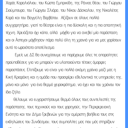
Χαράς Καραλιόλιου, του Κώστα Εμπρικίδη, της Ράνιας Θέου, του Γιώργου
Σιούμπουρα, του Γιώργου Σλιάρα, του Νίκου Δάσκαλου, της Νικολέτας
Καρά και του Βαγγέλη Βαρβάτου. Αξίζουν σε όλους πολλά
συγχαρητήρια, γιατί το θέατρο είναι η πιο δύσκολη και η πιο απαιτητική
τέχνη. Χρειάζεται όχι κόπο, αλλά μόχθο για να ανεβεί μία παράσταση
και οι Άστεγοι μόχθησαν πάρα πολύ όλη τη χρονιά για να μας χαρίσουν
αυτό το ωραιότατο αποτέλεσμα.
Εμείς ως ΔΣ θα συνεχίσουμε να παρέχουμε όλες τις απαραίτητες
προϋποθέσεις για να μπορούν να υλοποιούνται τέτοιες όμορφες
παραστάσεις. Ελπίζουμε να είναι για πολλά ακόμη χρόνια μαζί μας η
Κική Κριαράκη και η ομάδα που προσφέρει εθελοντικά τις υπηρεσίες της,
μόνο και μόνο για ένα θερμό χειροκρότημα, να έχει και του χρόνου τον
ίδιο ζήλο.
Θέλουμε να ευχαριστήσουμε θερμά όλους τους συντελεστές της
παράστασης, τους τεχνικούς και τους χορηγούς, την Περιφερειακή
Ενότητα και τον Δήμο Γρεβενών για την αμέριστη βοήθεια τους στις
εκδηλώσεις του Συνδέσμου, τους συμπολίτες μας που μάς στηρίζουν