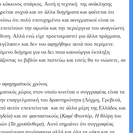
ο κόκκινος σπάγκος. Αυτή η τεχνική
της ανάκλησης
είται συχνά και σε άλλα διηγήματα και φαίνεται ότι
ίσω ότι πολύ επιτυχημένοι και αινιγματικοί είναι οι
επιτείνουν την αγωνία και την περιέργεια του αναγνώστη
όθεση. Αλλά ενώ είχε προετοιμαστεί για άλλα πράγματα,
ξεγέλασε» και δεν του αφηγήθηκε αυτά που περίμενε.
πόμενο διήγημα για να δει ποια καινούργια έκπληξη
οντας το βιβλίο και πιστεύω και εσείς θα το νιώσετε, αν
ο αφηγηματικός χρόνος
ατικός χώρος στον οποίο κινείται ο συγγραφέας είναι τα
την επαγγελματική του δραστηριότητα (Λόχμη, Γρεβενά,
από αυτόν επεκτείνεται
και σε άλλα μέρη της Ελλάδος και
ηδεία
) και σε φανταστικούς (
Καφέ Φιοντόρ, Η θλίψη του
ρών (
Τα χρυσάνθεμα
). Αυτό σημαίνει ότι συγγραφέας
εριρρέουσα ατμόσφαιρα αλλά και όλα τα μήκη και τα