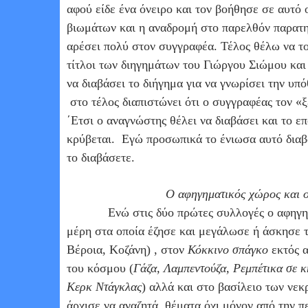
αφού είδε ένα όνειρο και τον βοήθησε σε αυτό 
βιωμάτων και η αναδρομή στο παρελθόν παρατηρ
αρέσει πολύ στον συγγραφέα. Τέλος θέλω να τον
τίτλοι των διηγημάτων του Γιώργου Σιώμου και 
να διαβάσει το διήγημα για να γνωρίσει την υπ
στο τέλος διαπιστώνει ότι ο συγγραφέας τον «
΄Ετσι ο αναγνώστης θέλει να διαβάσει και το ε
κρύβεται.
Εγώ προσωπικά το ένιωσα αυτό διαβάζ
το διαβάσετε.
Ο αφηγηματικός χώρος και 
Ενώ στις δύο πρώτες συλλογές ο αφηγημ
μέρη στα οποία έζησε και μεγάλωσε ή άσκησε 
Βέροια, Κοζάνη) , στον
Κόκκινο σπάγκο
εκτός 
του κόσμου (
Γάζα, Λαμπεντούζα, Ρεμπέτικα σε κ
Κερκ Ντάγκλας
) αλλά και στο βασίλειο των νεκ
άρχισε να αναζητά
θέματα όχι μόνον από την π