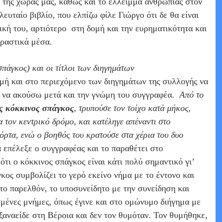
η της χώρας μας, καθώς και το έλλειμμα ανθρωπιάς στον
ευταίο βιβλίο, που ελπίζω φίλε Γιώργο ότι δε θα είναι
ική του, αρτιότερο
στη δομή και την ευρηματικότητα και
φραστικά μέσα.
σπάγκος) και οι τίτλοι των διηγημάτων
ή και στο περιεχόμενο των διηγημάτων της συλλογής να
ρε να ακούσω μετά και την γνώμη του συγγραφέα.
Από το
ς κόκκινος σπάγκος
, τρυπούσε τον τοίχο κατά μήκος,
α τον κεντρικό δρόμο, και κατέληγε απέναντι στο
πόρτα, ενώ ο βοηθός του κρατούσε στα χέρια του δυο
επέλεξε ο συγγραφέας και το παραθέτει στο
τι ο κόκκινος σπάγκος είναι κάτι πολύ σημαντικό γι’
κος συμβολίζει το γερό εκείνο νήμα με το έντονο και
το παρελθόν, το υποσυνείδητο με την συνείδηση και
μένες μνήμες, όπως έγινε και στο ομώνυμο διήγημα με
ξαναείδε στη Βέροια και δεν τον θυμόταν. Τον θυμήθηκε,