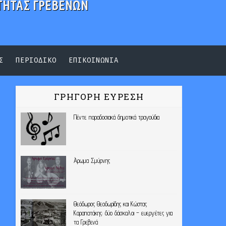
ΤΗΤΑΣ ΓΡΕΒΕΝΩΝ
Σ
ΠΕΡΙΟΔΙΚΟ
ΕΠΙΚΟΙΝΩΝΙΑ
ΓΡΗΓΟΡΗ ΕΥΡΕΣΗ
Πέντε παραδοσιακά δημοτικά τραγούδια
Άρωμα Σμύρνης
Θεόδωρος Θεοδωρίδης και Κώστας
Καραπατάκης: δύο δάσκαλοι – ευεργέτες για
τα Γρεβενά