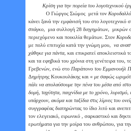
Κρίση για την πορεία του λογοτεχνικού έρ
Ο Γιώργος Σιώμος
μετά τον
Κορυδαλλ
κάνει ξανά την εμφάνισή του στο λογοτεχνικό 
σπάγκο,
μια συλλογή 28 διηγημάτων
,
μικρών σ
περιεχόμενο και ποικιλία θεμάτων. Στον
Κορυδ
με πολύ επιτυχία κατά την γνώμη μου,
να ανασ
χάθηκε για πάντα,
και επικρατεί αποκλειστικά τ
και τα εφηβικά του χρόνια στη γενέτειρα του, 
Γρεβενών, ενώ στο
Παράπονο του Εμμανουήλ 
Δημήτρης Κουκουλάκης και «
με σαφώς ωριμότε
πάλι να απολαύσουμε την πένα του μέσα από ιστο
δομή, ταχύτητα, παιχνίδια με το χρόνο, λυρισμό
υπάρχουν, ακόμα και ταξίδια στις λίμνες του ονε
συγγραφέας διατηρώντας το ίδιο λιτό και ανεπι
τον ελεγειακό, ειρωνικό , σαρκαστικό και δηκτ
ερωτήματα για την μοίρα του ανθρώπου, για την