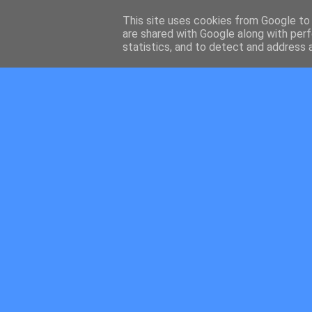
This site uses cookies from Google to d
are shared with Google along with perf
statistics, and to detect and address 