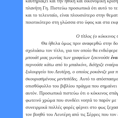
καυτηριάζει και την ηθική και οικονομική κρίσ
πλανήτη Γη. Πιστεύω προσωπικά ότι αυτό το τελ
και το τελευταίο, είναι πλουσιότερο στην θεματ
ποιοτικότερο στη γλώσσα στο ύφος και στα εκ
Ο τίτλος (ο κόκκινος 
Θα ήθελα όμως πριν αναφερθώ στην δομ
σχολιάσω τον τίτλο, για τον οποίο θα ενδιέφε
μπουάτ μιας γωνίας των γραφείων ξεκινούσε
ένα
περνούσε κάτω από το μπαλκόνι, διέσχιζε εναέρι
ξυλουργείο του Λευτέρη, ο οποίος ροκάνιζε μια 
σκουριασμένους μεντεσέδες.
Αυτό το απόσπασμα 
οπισθόφυλλο του βιβλίου πράγμα που σημαίνει ό
αυτόν. Προσωπικά πιστεύω ότι ο κόκκινος σπάγ
φωτεινό χρώμα που συνδέει νοητά το παρόν με 
συνειρμικά πολλές φορές φέρνει στο φως ξεχασ
τον βοηθό του Λευτέρη από τις Σέρρες που τον 