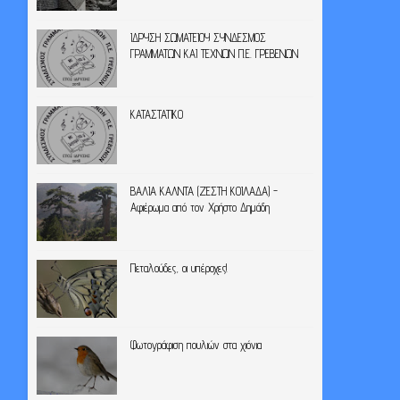
ΙΔΡΥΣΗ ΣΩΜΑΤΕΙΟΥ ΣΥΝΔΕΣΜΟΣ
ΓΡΑΜΜΑΤΩΝ ΚΑΙ ΤΕΧΝΩΝ Π.Ε. ΓΡΕΒΕΝΩΝ
ΚΑΤΑΣΤΑΤΙΚΟ
ΒΑΛΙΑ ΚΑΛΝΤΑ (ΖΕΣΤΗ ΚΟΙΛΑΔΑ) -
Αφιέρωμα από τον Χρήστο Δημάδη
Πεταλούδες, οι υπέροχες!
Φωτογράφιση πουλιών στα χιόνια