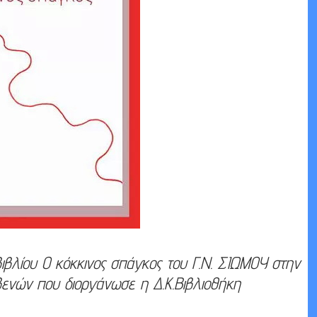
βιβλίου Ο κόκκινος σπάγκος του Γ.Ν. ΣΙΩΜΟΥ στην
ενών που διοργάνωσε η Δ.Κ.Βιβλιοθήκη