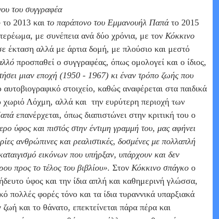
γου του συγγραφέα
ό
το 2013 και
το παράπονο του Εμμανουήλ Παπά
το 2015
στερέωμα, με συνέπεια ανά δύο χρόνια, με τον
Κόκκινο
ε έκταση αλλά με άρτια δομή, με πλούσιο και μεστό
αλλό
προσπαθεί ο συγγραφέας, όπως ομολογεί και ο ίδιος,
τήσει μιαν εποχή (1950 - 1967)
κι έναν τρόπο ζωής που
ο αυτοβιογραφικό στοιχείο, καθώς αναφέρεται στα παιδικά
το χωριό Λόχμη, αλλά και
την ευρύτερη περιοχή των
Παπά
επανέρχεται, όπως διαπιστώνει στην κριτική του ο
ρο ύφος και πιστός στην έντιμη γραμμή του, μας αφήνει
ρίες ανθρώπινες και ρεαλιστικές, δοσμένες με πολλαπλή
, καταιγισμό εικόνων που υπήρξαν, υπάρχουν και δεν
ίρου προς το τέλος του βιβλίου».
Στον
Κόκκινο σπάγκο
ο
τήδευτο ύφος και την ίδια απλή και καθημερινή γλώσσα,
ικό πολλές φορές τόνο και τα ίδια τυραννικά υπαρξιακά
 ζωή και το θάνατο, επεκτείνεται πάρα πέρα και